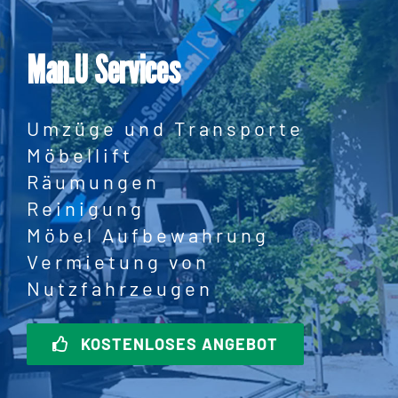
Man.U Services
Umzüge und Transporte
Möbellift
Räumungen
Reinigung
Möbel Aufbewahrung
Vermietung von
Nutzfahrzeugen
KOSTENLOSES ANGEBOT