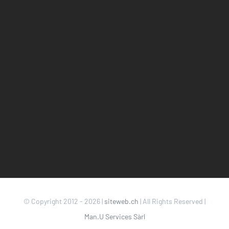
© Copyright 2012 -
2026 |
siteweb.ch
| All Rights Reserved |
Man.U Services Sàrl