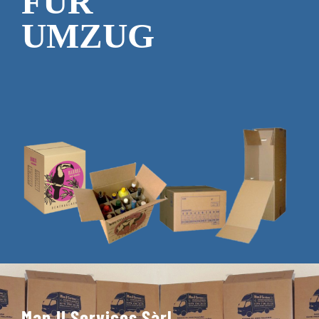
FÜR
UMZUG
Man.U Services Sàrl