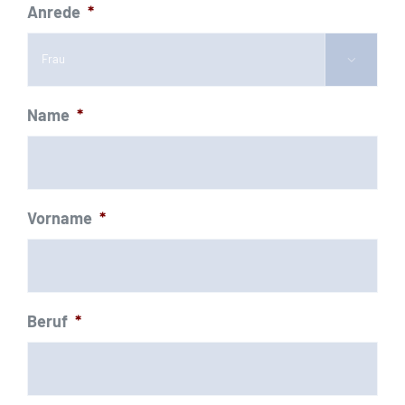
Anrede
*

Name
*
Vorname
*
Beruf
*