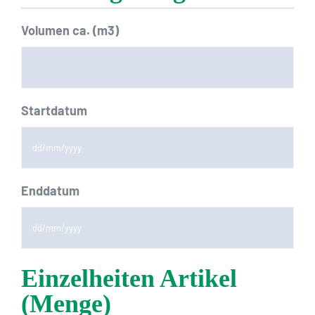
Volumen ca. (m3)
Startdatum
TT
Enddatum
Schrägstrich
MM
Schrägstrich
TT
JJJJ
Einzelheiten Artikel
Schrägstrich
(Menge)
MM