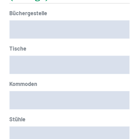
Schrägstrich
JJJJ
Büchergestelle
Tische
Kommoden
Stühle