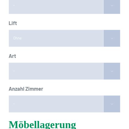

Lift

Art

Anzahl Zimmer

Möbellagerung