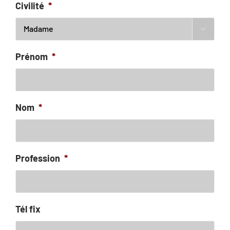
Civilité
*

Prénom
*
Nom
*
Profession
*
Tél fix