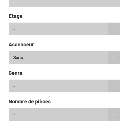
Etage

Ascenceur

Genre

Nombre de pièces
